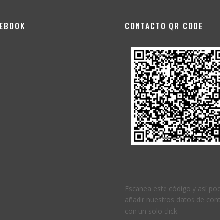
CEBOOK
CONTACTO QR CODE
Escanea este código y así po
añadir nuestros datos de con
con un solo click.